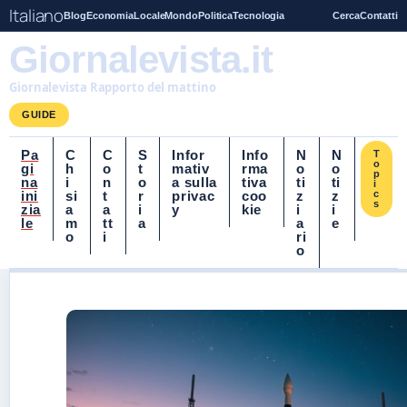
Italiano
Blog
Economia
Locale
Mondo
Politica
Tecnologia
Cerca
Contatti
Giornalevista.it
Giornalevista Rapporto del mattino
GUIDE
Pa
C
C
S
Infor
Info
N
N
T
o
gi
h
o
t
mativ
rma
o
o
p
na
i
n
o
a sulla
tiva
ti
ti
i
ini
si
t
r
privac
coo
z
z
c
s
zia
a
a
i
y
kie
i
i
le
m
tt
a
a
e
o
i
ri
o