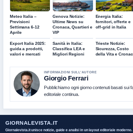
Meteo Italia –
Genova Notizie:
Energia Italia:
Previsioni
Ultime News su
fornitori, offerte e
Settimana 6-12
Cronaca, Quartieri e
off-grid in Italia
Aprile
VIP
Export Italia 2025:
Sanità in Italia:
Trieste Notizie:
guida a prodotti,
Classifica LEA e
Sicurezza, Costo
valori e mercati
Migliori Regioni
della Vita e Crona
INFORMAZIONI SULL'AUTORE
Giorgio Ferrari
Pubblichiamo ogni giorno contenuti basati sui fa
editoriale continua.
GIORNALEVISTA.IT
Giornalevista.it unisce notizie, guide e analisi in un layout editoriale moderno.