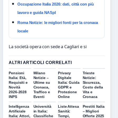
Occupazione Italia 2026: dati, città con più
lavoro e guida NASpI
Roma Notizie: le migliori fonti per la cronaca
locale
La società opera con sede a Cagliari e si
ALTRI ARTICOLI CORRELATI
Pensioni
Milano
Privacy
Trieste
Italia: Età,
Notizie –
Digitale
Notizie:
Requisiti e
Ultime su
Italia: Guida
Sicurezza,
Novità
Cronaca,
GDPR e
Costo della
2026-2028
Traffico e
Protezione
Vita e
INPS
Eventi
Online
Cronaca
Intelligenza
Università
Liste Attesa
Prestiti Italia
Artificiale
in Italia:
Sanità:
– Migliori
Italia: Attori,
Classifiche
Tempi,
Offerte 2025