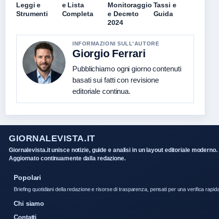
Leggi e
e Lista
Monitoraggio
Tassi e
Strumenti
Completa
e Decreto
Guida
2024
INFORMAZIONI SULL'AUTORE
Giorgio Ferrari
Pubblichiamo ogni giorno contenuti
basati sui fatti con revisione
editoriale continua.
GIORNALEVISTA.IT
Giornalevista.it unisce notizie, guide e analisi in un layout editoriale moderno.
Aggiornato continuamente dalla redazione.
Popolari
Briefing quotidiani della redazione e risorse di trasparenza, pensati per una verifica rapid
Chi siamo
Contatti