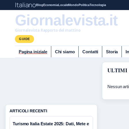
Italiano
Blog
Economia
Locale
Mondo
Politica
Tecnologia
Giornalevista.it
Giornalevista Rapporto del mattino
GUIDE
Pagina iniziale
Chi siamo
Contatti
Storia
I
ULTIMI
Nessun arti
ARTICOLI RECENTI
Turismo Italia Estate 2025: Dati, Mete e