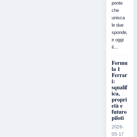
ponte
che
unisca
le due
sponde,
e oggi
il…
Formu
la 1
Ferrar
i:
squalif
ica,
propri
età e
futuro
piloti
2026-
05-17