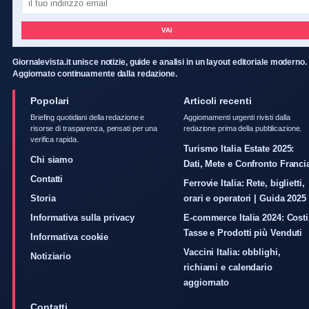
VAI
Giornalevista.it unisce notizie, guide e analisi in un layout editoriale moderno.
Aggiornato continuamente dalla redazione.
Popolari
Articoli recenti
Briefing quotidiani della redazione e
Aggiornamenti urgenti rivisti dalla
risorse di trasparenza, pensati per una
redazione prima della pubblicazione.
verifica rapida.
Turismo Italia Estate 2025:
Chi siamo
Dati, Mete e Confronto Franci
Contatti
Ferrovie Italia: Rete, biglietti,
Storia
orari e operatori | Guida 2025
Informativa sulla privacy
E-commerce Italia 2024: Costi
Tasse e Prodotti più Venduti
Informativa cookie
Vaccini Italia: obblighi,
Notiziario
richiami e calendario
aggiornato
Contatti