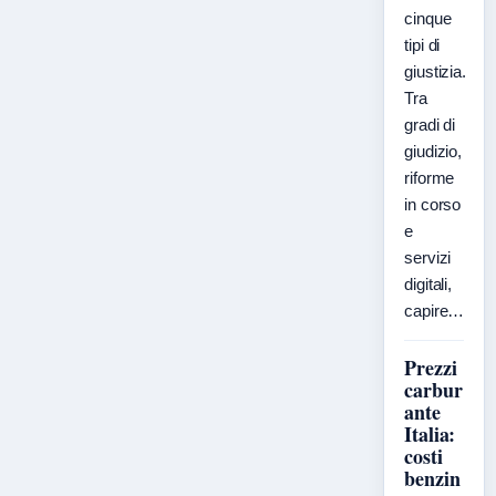
cinque
tipi di
giustizia.
Tra
gradi di
giudizio,
riforme
in corso
e
servizi
digitali,
capire…
Prezzi
carbur
ante
Italia:
costi
benzin