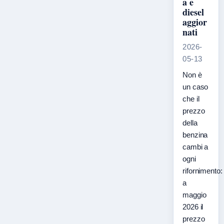
a e
diesel
aggior
nati
2026-
05-13
Non è
un caso
che il
prezzo
della
benzina
cambi a
ogni
rifornimento:
a
maggio
2026 il
prezzo