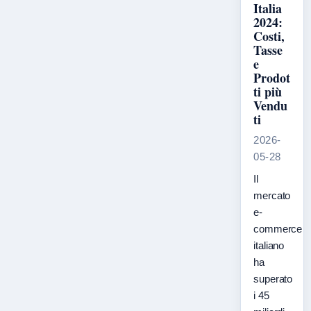
Italia
2024:
Costi,
Tasse
e
Prodot
ti più
Vendu
ti
2026-
05-28
Il
mercato
e-
commerce
italiano
ha
superato
i 45