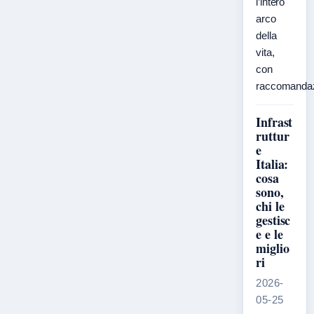
l’intero
arco
della
vita,
con
raccomanda
Infrast
ruttur
e
Italia:
cosa
sono,
chi le
gestisc
e e le
miglio
ri
2026-
05-25