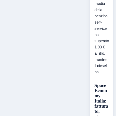
medio
della
benzina
self-
service
ha
superato
1,93 €
al litro,
mentre
il diesel
ha…
Space
Econo
my
Italia:
fattura
to,