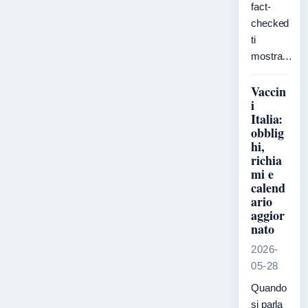
fact-
checked
ti
mostra…
Vaccin
i
Italia:
obblig
hi,
richia
mi e
calend
ario
aggior
nato
2026-
05-28
Quando
si parla