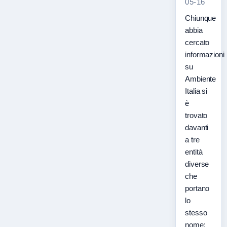
05-16
Chiunque
abbia
cercato
informazioni
su
Ambiente
Italia si
è
trovato
davanti
a tre
entità
diverse
che
portano
lo
stesso
nome: