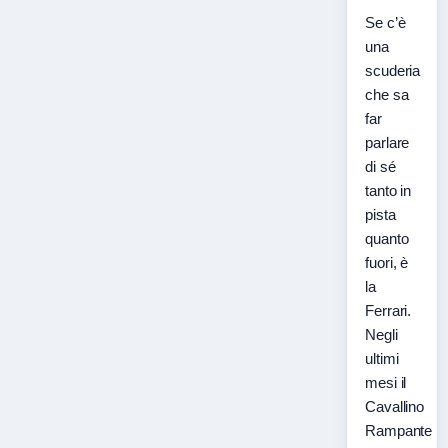
Se c’è
una
scuderia
che sa
far
parlare
di sé
tanto in
pista
quanto
fuori, è
la
Ferrari.
Negli
ultimi
mesi il
Cavallino
Rampante