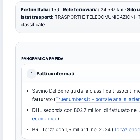
Porti in Italia:
156 ·
Rete ferroviaria:
24.567 km ·
Sito u
Istat trasporti:
TRASPORTI E TELECOMUNICAZIONI ·
classificate
PANORAMICA RAPIDA
Fatti confermati
1
Savino Del Bene guida la classifica trasporti mer
fatturato (
Truenumbers.it – portale analisi azie
DHL seconda con 802,7 milioni di fatturato nel
economico
)
BRT terza con 1,9 miliardi nel 2024 (
Topaziend