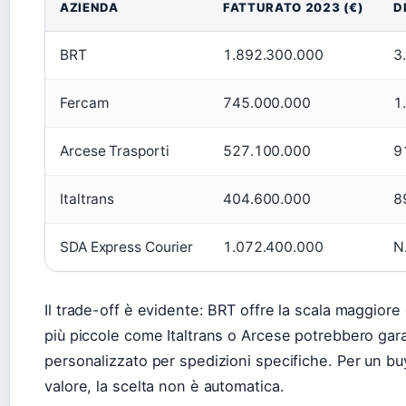
AZIENDA
FATTURATO 2023 (€)
D
BRT
1.892.300.000
3
Fercam
745.000.000
1
Arcese Trasporti
527.100.000
9
Italtrans
404.600.000
8
SDA Express Courier
1.072.400.000
N
Il trade-off è evidente: BRT offre la scala maggiore 
più piccole come Italtrans o Arcese potrebbero gara
personalizzato per spedizioni specifiche. Per un b
valore, la scelta non è automatica.