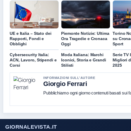
UE e Italia – Stato dei
Piemonte Notizie: Ultima
Torino No
Rapporti, Fondi e
Ora Tragedie e Cronaca
su Cronac
Obblighi
Oggi
Sport
Cybersecurity Italia:
Moda Italiana: Marchi
Serie TV I
ACN, Lavoro, Stipendi e
Iconici, Storia e Grandi
Migliori d
Corsi
Stilisti
2025
INFORMAZIONI SULL'AUTORE
Giorgio Ferrari
Pubblichiamo ogni giorno contenuti basati sui fat
GIORNALEVISTA.IT