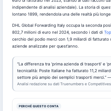
euro di fatturato nel 2023, stando ai dati raccolti d
indipendente di analisi aziendale). La storia di ques
lontano 1899, rendendola una delle realtà più longev
DHL Global Forwarding Italy occupa la seconda posiz
802,7 milioni di euro nel 2024, secondo i dati di
Top
cerchio del podio merci con 1,9 miliardi di fatturato 
aziende analizzate per quest’anno.
“La differenza tra ‘prima azienda di trasporti’ e 
tecnicalità: Poste Italiane ha fatturato 11,2 milia
settore più ampio dei semplici trasporti merci.” 
Analisi redazione su dati Truenumbers e Competitives
PERCHÉ QUESTO CONTA