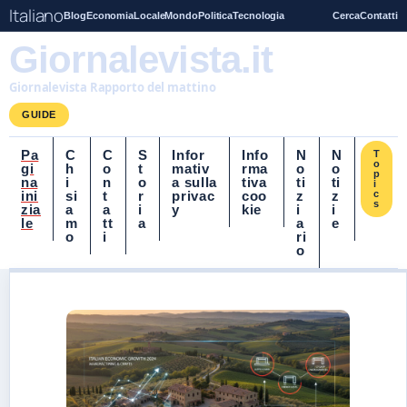
Italiano
Blog
Economia
Locale
Mondo
Politica
Tecnologia
Cerca
Contatti
Giornalevista.it
Giornalevista Rapporto del mattino
GUIDE
Pa
C
C
S
Infor
Info
N
N
T
o
gi
h
o
t
mativ
rma
o
o
p
na
i
n
o
a sulla
tiva
ti
ti
i
ini
si
t
r
privac
coo
z
z
c
s
zia
a
a
i
y
kie
i
i
le
m
tt
a
a
e
o
i
ri
o