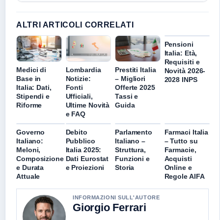
ALTRI ARTICOLI CORRELATI
Pensioni
Italia: Età,
Requisiti e
Medici di
Lombardia
Prestiti Italia
Novità 2026-
Base in
Notizie:
– Migliori
2028 INPS
Italia: Dati,
Fonti
Offerte 2025
Stipendi e
Ufficiali,
Tassi e
Riforme
Ultime Novità
Guida
e FAQ
Governo
Debito
Parlamento
Farmaci Italia
Italiano:
Pubblico
Italiano –
– Tutto su
Meloni,
Italia 2025:
Struttura,
Farmacie,
Composizione
Dati Eurostat
Funzioni e
Acquisti
e Durata
e Proiezioni
Storia
Online e
Attuale
Regole AIFA
INFORMAZIONI SULL'AUTORE
Giorgio Ferrari