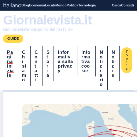
Italiano
Blog
Economia
Locale
Mondo
Politica
Tecnologia
Cerca
Contatti
Giornalevista.it
Giornalevista Rapporto del mattino
GUIDE
Pa
C
C
S
Infor
Info
N
N
T
o
gi
h
o
t
mativ
rma
o
o
p
na
i
n
o
a sulla
tiva
ti
ti
i
ini
si
t
r
privac
coo
z
z
c
s
zia
a
a
i
y
kie
i
i
le
m
tt
a
a
e
o
i
ri
o