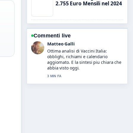
2.755 Euro Mensili nel 2024
Commenti live
Chiara Romano
Seguo da vicino Ferrovie Italia: Rete,
biglietti, orari e operatori... – apprezzo
il tono equilibrato di questa
copertura.
5 MIN FA