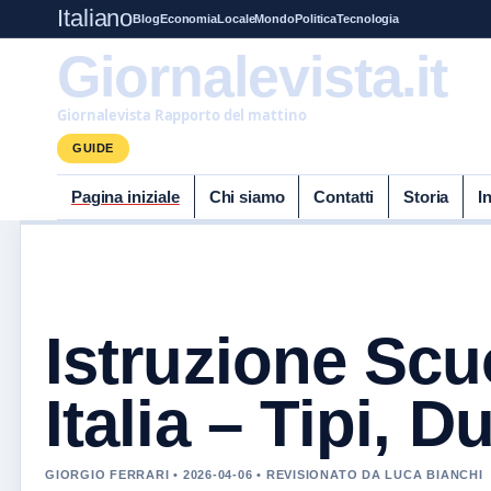
Italiano
Blog
Economia
Locale
Mondo
Politica
Tecnologia
Giornalevista.it
Giornalevista Rapporto del mattino
GUIDE
Pagina iniziale
Chi siamo
Contatti
Storia
I
Istruzione Scu
Italia – Tipi, D
GIORGIO FERRARI • 2026-04-06 • REVISIONATO DA LUCA BIANCHI