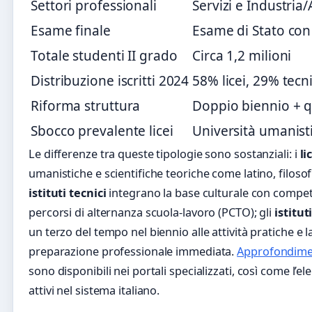
Settori professionali
Servizi e Industria/
Esame finale
Esame di Stato con 
Totale studenti II grado
Circa 1,2 milioni
Distribuzione iscritti 2024
58% licei, 29% tecn
Riforma struttura
Doppio biennio + qu
Sbocco prevalente licei
Università umanisti
Le differenze tra queste tipologie sono sostanziali: i
li
umanistiche e scientifiche teoriche come latino, filoso
istituti tecnici
integrano la base culturale con compete
percorsi di alternanza scuola-lavoro (PCTO); gli
istitut
un terzo del tempo nel biennio alle attività pratiche e 
preparazione professionale immediata.
Approfondiment
sono disponibili nei portali specializzati, così come l’
attivi nel sistema italiano.