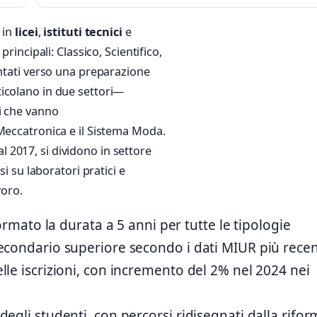
 in
licei
,
istituti tecnici
e
principali: Classico, Scientifico,
entati verso una preparazione
articolano in due settori—
i che vanno
Meccatronica e il Sistema Moda.
dal 2017, si dividono in settore
si su laboratori pratici e
voro.
rmato la durata a 5 anni per tutte le tipologie
 secondario superiore secondo i dati MIUR più recen
delle iscrizioni, con incremento del 2% nel 2024 nei
 degli studenti, con percorsi ridisegnati dalla rifo