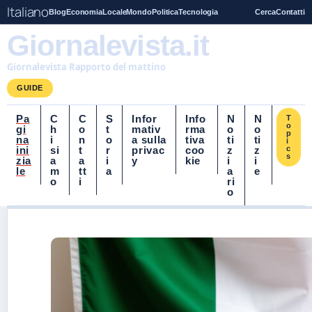
Italiano
Blog
Economia
Locale
Mondo
Politica
Tecnologia
Cerca
Contatti
Giornalevista.it
Giornalevista Rapporto del mattino
GUIDE
Pa
C
C
S
Infor
Info
N
N
T
o
gi
h
o
t
mativ
rma
o
o
p
na
i
n
o
a sulla
tiva
ti
ti
i
ini
si
t
r
privac
coo
z
z
c
s
zia
a
a
i
y
kie
i
i
le
m
tt
a
a
e
o
i
ri
o