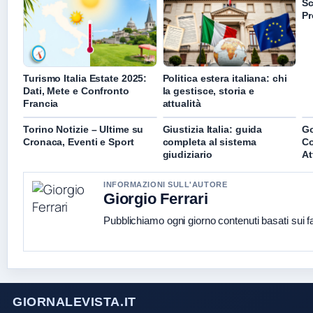
Sc
Pr
Turismo Italia Estate 2025:
Politica estera italiana: chi
Dati, Mete e Confronto
la gestisce, storia e
Francia
attualità
Torino Notizie – Ultime su
Giustizia Italia: guida
Go
Cronaca, Eventi e Sport
completa al sistema
Co
giudiziario
At
INFORMAZIONI SULL'AUTORE
Giorgio Ferrari
Pubblichiamo ogni giorno contenuti basati sui fat
GIORNALEVISTA.IT